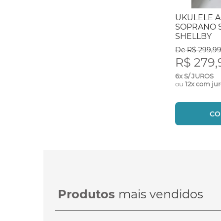
UKULELE 
SOPRANO 
SHELLBY
De R$ 299,9
R$ 279,
6x S/ JUROS
ou
12x com ju
CO
Produtos
mais vendidos