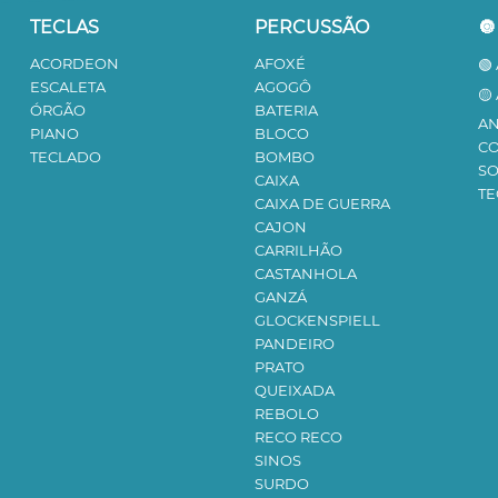
TECLAS
PERCUSSÃO

ACORDEON
AFOXÉ
🟢
ESCALETA
AGOGÔ
🟡
ÓRGÃO
BATERIA
AN
PIANO
BLOCO
C
TECLADO
BOMBO
S
CAIXA
TE
CAIXA DE GUERRA
CAJON
CARRILHÃO
CASTANHOLA
GANZÁ
GLOCKENSPIELL
PANDEIRO
PRATO
QUEIXADA
REBOLO
RECO RECO
SINOS
SURDO