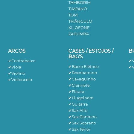
TAMBORIM
TIMPANO
TOM
TRIÂNGULO
XILOFONE
ZABUMBA
ARCOS
CASES / ESTOJOS /
B
BAG'S
✔Contrabaixo
✔V
✔Baixo Elétrico
✔Viola
✔V
✔Bombardino
✔Violino
✔Cavaquinho
✔Violoncelo
✔Clarinete
✔Flauta
✔Flugelhorn
✔Guitarra
✔Sax Alto
✔Sax Barítono
✔Sax Soprano
✔Sax Tenor