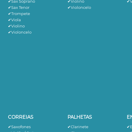
✔Sax Soprano
✔Violino
✔V
✔Sax Tenor
✔Violoncelo
✔Trompete
✔Viola
✔Violino
✔Violoncelo
CORREIAS
PALHETAS
E
✔Saxofones
✔Clarinete
✔B