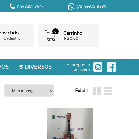
(79) 3257-3644
(79) 99935-8890
0
convidado
Carrinho
Cadastro
R$ 0,00
Acompanhe
VOS
🔘 DIVERSOS
também
Exibir: