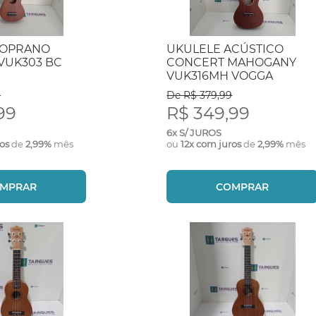
SOPRANO
UKULELE ACÚSTICO
VUK303 BC
CONCERT MAHOGANY
VUK316MH VOGGA
9
De R$ 379,99
99
R$ 349,99
6x S/ JUROS
ros
de
2,99%
mês
ou
12x com juros
de
2,99%
mês
MPRAR
COMPRAR