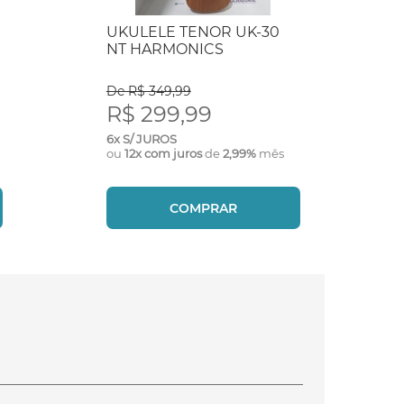
UKULELE TENOR UK-30
NT HARMONICS
De R$ 349,99
R$ 299,99
6x S/ JUROS
ou
12x com juros
de
2,99%
mês
COMPRAR