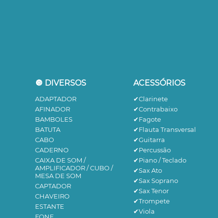
🔘 DIVERSOS
ACESSÓRIOS
ADAPTADOR
✔Clarinete
AFINADOR
✔Contrabaixo
BAMBOLES
✔Fagote
BATUTA
✔Flauta Transversal
CABO
✔Guitarra
CADERNO
✔Percussão
CAIXA DE SOM /
✔Piano / Teclado
AMPLIFICADOR / CUBO /
✔Sax Ato
MESA DE SOM
✔Sax Soprano
CAPTADOR
✔Sax Tenor
CHAVEIRO
✔Trompete
ESTANTE
✔Viola
FONE