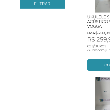
FILTRAR
UKULELE 
ACÚSTICO 
VOGGA
De R$ 299,9
R$ 259,
6x S/ JUROS
ou
12x com ju
CO