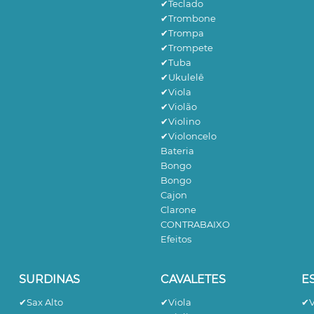
✔Teclado
✔Trombone
✔Trompa
✔Trompete
✔Tuba
✔Ukulelê
✔Viola
✔Violão
✔Violino
✔Violoncelo
Bateria
Bongo
Bongo
Cajon
Clarone
CONTRABAIXO
Efeitos
SURDINAS
CAVALETES
E
✔Sax Alto
✔Viola
✔V