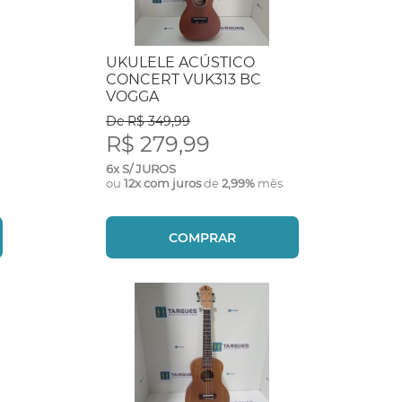
UKULELE ACÚSTICO
CONCERT VUK313 BC
VOGGA
De R$ 349,99
R$ 279,99
6x S/ JUROS
ou
12x com juros
de
2,99%
mês
COMPRAR