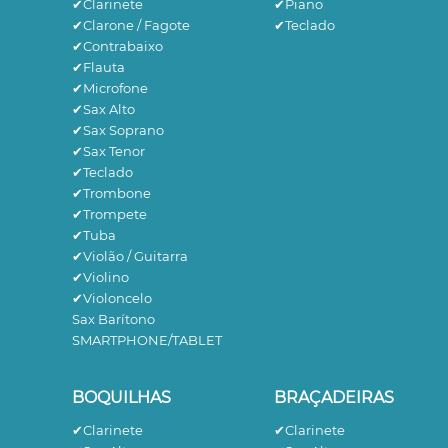
✔Clarinete
✔Piano
✔Clarone / Fagote
✔Teclado
✔Contrabaixo
✔Flauta
✔Microfone
✔Sax Alto
✔Sax Soprano
✔Sax Tenor
✔Teclado
✔Trombone
✔Trompete
✔Tuba
✔Violão / Guitarra
✔Violino
✔Violoncelo
Sax Barítono
SMARTPHONE/TABLET
BOQUILHAS
BRAÇADEIRAS
✔Clarinete
✔Clarinete