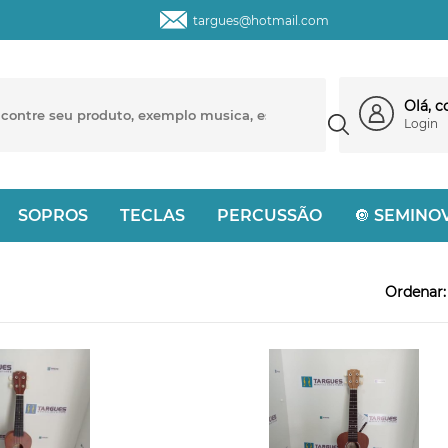
targues@hotmail.com
Olá, 
Login
SOPROS
TECLAS
PERCUSSÃO
🔘 SEMINO
Ordenar: