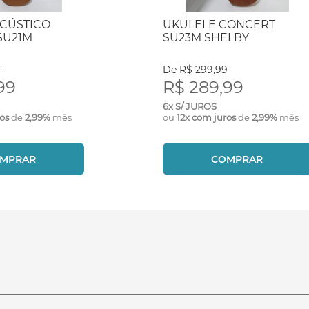
ACÚSTICO
UKULELE CONCERT
SU21M
SU23M SHELBY
9
De R$ 299,99
99
R$ 289,99
6x S/ JUROS
ros
de
2,99%
mês
ou
12x com juros
de
2,99%
mês
MPRAR
COMPRAR