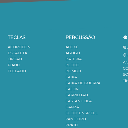
TECLAS
PERCUSSÃO

ACORDEON
AFOXÉ
🟢
ESCALETA
AGOGÔ
🟡
ÓRGÃO
BATERIA
AN
PIANO
BLOCO
C
TECLADO
BOMBO
S
CAIXA
TE
CAIXA DE GUERRA
CAJON
CARRILHÃO
CASTANHOLA
GANZÁ
GLOCKENSPIELL
PANDEIRO
PRATO