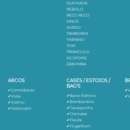
QUEIXADA
REBOLO
RECO RECO
SINOS
SURDO
TAMBORIM
TIMPANO
TOM
TRIÂNGULO
XILOFONE
ZABUMBA
ARCOS
CASES / ESTOJOS /
B
BAG'S
✔Contrabaixo
✔V
✔Baixo Elétrico
✔Viola
✔V
✔Bombardino
✔Violino
✔Cavaquinho
✔Violoncelo
✔Clarinete
✔Flauta
✔Flugelhorn