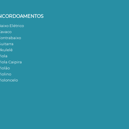
NCORDOAMENTOS
aixo Elétrico
avaco
ontrabaixo
uitarra
kulelê
iola
iola Caipira
iolão
iolino
ioloncelo