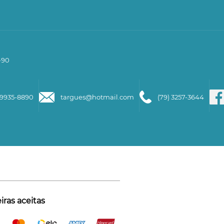
-90
99935-8890
targues@hotmail.com
(79) 3257-3644
ras aceitas