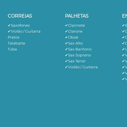
CORREIAS
PALHETAS
E
✔Saxofones
✔Clarinete
✔B
✔Violão / Guitarra
✔Clarone
✔C
Pratos
✔Oboé
✔C
Talabarte
✔Sax Alto
✔G
Tuba
✔Sax Barítono
✔U
✔Sax Soprano
✔V
✔Sax Tenor
✔V
✔Violão / Guitarra
✔V
✔V
✔V