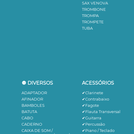
SAX VENOVA
TROMBONE
TROMPA
TROMPETE
TUBA
🔘 DIVERSOS
ACESSÓRIOS
ADAPTADOR
✔Clarinete
AFINADOR
✔Contrabaixo
BAMBOLES
✔Fagote
BATUTA
✔Flauta Transversal
CABO
✔Guitarra
CADERNO
✔Percussão
CAIXA DE SOM /
✔Piano / Teclado