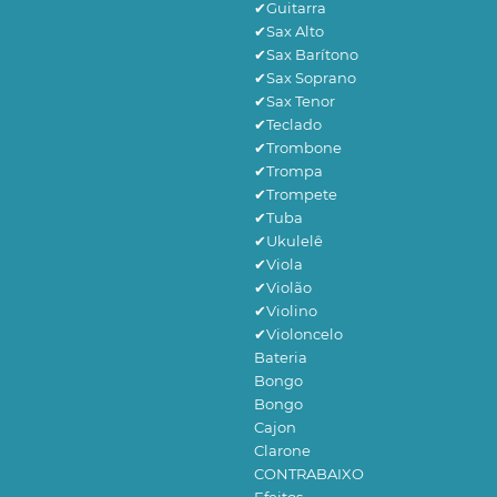
✔Guitarra
✔Sax Alto
✔Sax Barítono
✔Sax Soprano
✔Sax Tenor
✔Teclado
✔Trombone
✔Trompa
✔Trompete
✔Tuba
✔Ukulelê
✔Viola
✔Violão
✔Violino
✔Violoncelo
Bateria
Bongo
Bongo
Cajon
Clarone
CONTRABAIXO