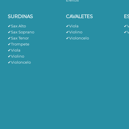
Efeitos
SURDINAS
CAVALETES
E
✔Sax Alto
✔Viola
✔V
✔Sax Soprano
✔Violino
✔V
✔Sax Tenor
✔Violoncelo
✔Trompete
✔Viola
✔Violino
✔Violoncelo