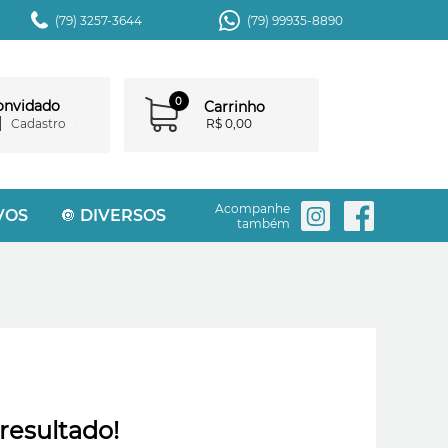
(79) 3257-3644
(79) 99935-8890
0
convidado
Carrinho
Cadastro
R$ 0,00
Acompanhe
VOS
🔘 DIVERSOS
também
resultado!