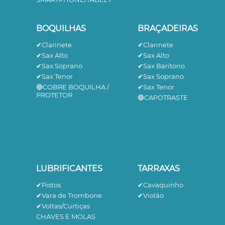
BOQUILHAS
BRAÇADEIRAS
✔Clarinete
✔Clarinete
✔Sax Alto
✔Sax Alto
✔Sax Soprano
✔Sax Barítono
✔Sax Tenor
✔Sax Soprano
🔵COBRE BOQUILHA /
✔Sax Tenor
PROTETOR
🔵CAPOTRASTE
LUBRIFICANTES
TARRAXAS
✔Pistos
✔Cavaquinho
✔Vara de Trombone
✔Violão
✔Voltas/Curtiças
CHAVES E MOLAS