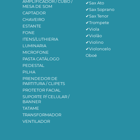
AMPLIFICADOR / CUBO /
✔Sax Ato
MESA DE SOM
✔Sax Soprano
CAPTADOR
✔Sax Tenor
CHAVEIRO
✔Trompete
ESTANTE
✔Viola
FONE
✔Violão
ITENS/LUTHIERIA
✔Violino
LUMINARIA
✔Violoncelo
MICROFONE
Oboé
PASTA CATÁLOGO
PEDESTAL
PILHA
PRENDEDOR DE
PARTITURA / CLIPETS
PROTETOR FACIAL
SUPORTE P/ CELULAR /
BANNER
TATAME
TRANSFORMADOR
VENTILADOR