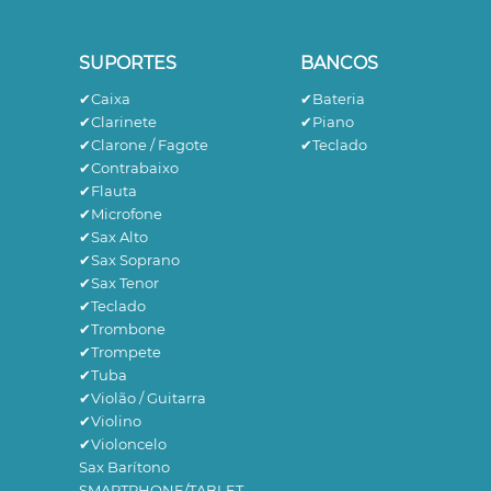
SUPORTES
BANCOS
✔Caixa
✔Bateria
✔Clarinete
✔Piano
✔Clarone / Fagote
✔Teclado
✔Contrabaixo
✔Flauta
✔Microfone
✔Sax Alto
✔Sax Soprano
✔Sax Tenor
✔Teclado
✔Trombone
✔Trompete
✔Tuba
✔Violão / Guitarra
✔Violino
✔Violoncelo
Sax Barítono
SMARTPHONE/TABLET