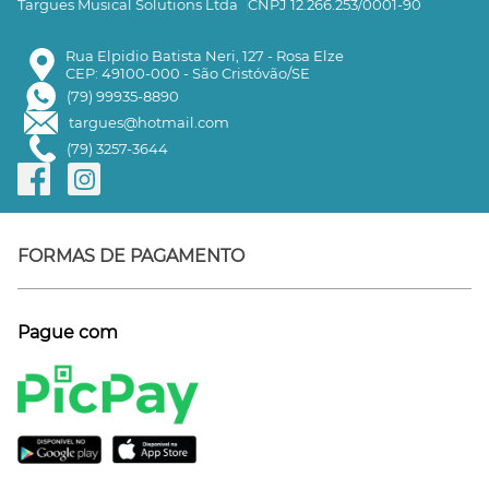
Targues Musical Solutions Ltda
CNPJ 12.266.253/0001-90
Rua Elpidio Batista Neri, 127 - Rosa Elze
CEP: 49100-000 - São Cristóvão/SE
(79) 99935-8890
targues@hotmail.com
(79) 3257-3644
FORMAS DE PAGAMENTO
Pague com