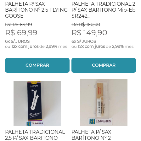
PALHETA P/ SAX
PALHETA TRADICIONAL 2
BARÍTONO Nº 2,5 FLYING
P/ SAX BARITONO Mib-Eb
GOOSE
SR242...
De R$ 84,99
De R$ 160,00
R$ 69,99
R$ 149,90
6x S/ JUROS
6x S/ JUROS
ou
12x com juros
de
2,99%
mês
ou
12x com juros
de
2,99%
mês
COMPRAR
COMPRAR
PALHETA TRADICIONAL
PALHETA P/ SAX
2,5 P/ SAX BARITONO
BARÍTONO Nº 2