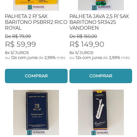
PALHETA 2 P/ SAX
PALHETA JAVA 2,5 P/ SAX
BARITONO PSBRR2 RICO
BARITONO SR3425
ROYAL
VANDOREN
De R$ 79,99
De R$ 150,00
R$ 59,99
R$ 149,90
6x S/ JUROS
6x S/ JUROS
ou
12x com juros
de
2,99%
mês
ou
12x com juros
de
2,99%
mês
COMPRAR
COMPRAR