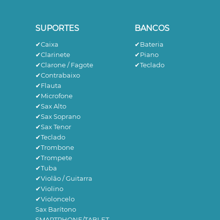
SUPORTES
BANCOS
✔Caixa
✔Bateria
✔Clarinete
✔Piano
✔Clarone / Fagote
✔Teclado
✔Contrabaixo
✔Flauta
✔Microfone
✔Sax Alto
✔Sax Soprano
✔Sax Tenor
✔Teclado
✔Trombone
✔Trompete
✔Tuba
✔Violão / Guitarra
✔Violino
✔Violoncelo
Sax Barítono
SMARTPHONE/TABLET