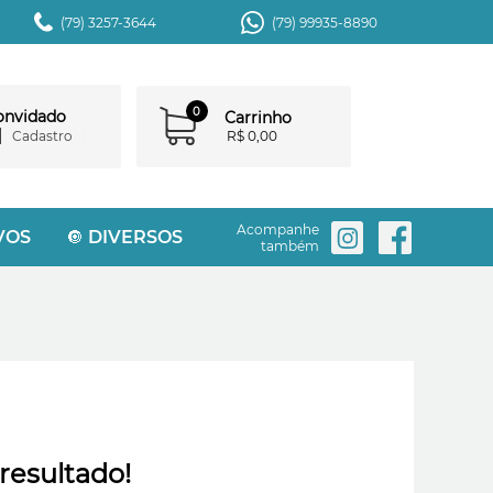
(79) 3257-3644
(79) 99935-8890
0
convidado
Carrinho
Cadastro
R$ 0,00
Acompanhe
VOS
🔘 DIVERSOS
também
resultado!