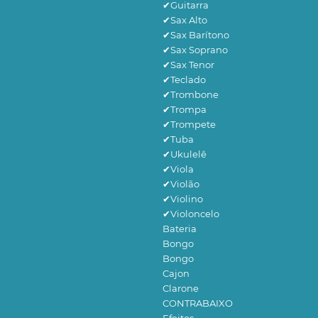
✔Guitarra
✔Sax Alto
✔Sax Barítono
✔Sax Soprano
✔Sax Tenor
✔Teclado
✔Trombone
✔Trompa
✔Trompete
✔Tuba
✔Ukulelê
✔Viola
✔Violão
✔Violino
✔Violoncelo
Bateria
Bongo
Bongo
Cajon
Clarone
CONTRABAIXO