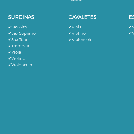
Efeitos
SURDINAS
CAVALETES
E
✔Sax Alto
✔Viola
✔V
✔Sax Soprano
✔Violino
✔V
✔Sax Tenor
✔Violoncelo
✔Trompete
✔Viola
✔Violino
✔Violoncelo