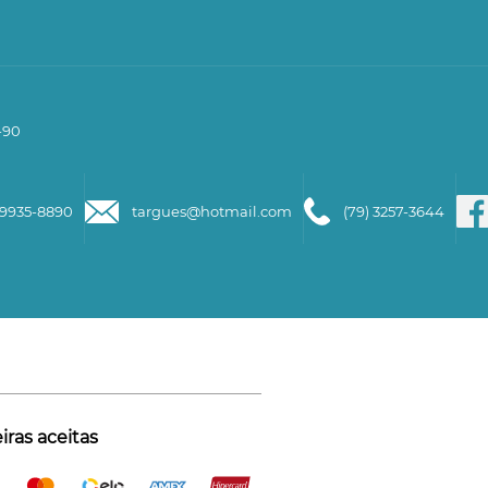
-90
99935-8890
targues@hotmail.com
(79) 3257-3644
ras aceitas