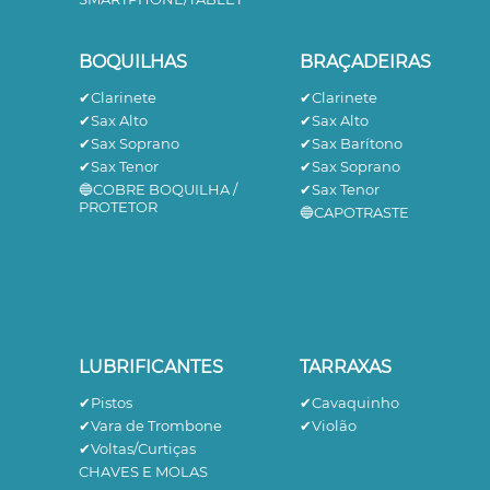
BOQUILHAS
BRAÇADEIRAS
✔Clarinete
✔Clarinete
✔Sax Alto
✔Sax Alto
✔Sax Soprano
✔Sax Barítono
✔Sax Tenor
✔Sax Soprano
🔵COBRE BOQUILHA /
✔Sax Tenor
PROTETOR
🔵CAPOTRASTE
LUBRIFICANTES
TARRAXAS
✔Pistos
✔Cavaquinho
✔Vara de Trombone
✔Violão
✔Voltas/Curtiças
CHAVES E MOLAS