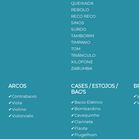
QUEIXADA
REBOLO
RECO RECO
SINOS
SURDO
TAMBORIM
TIMPANO
TOM
TRIÂNGULO
XILOFONE
ZABUMBA
ARCOS
CASES / ESTOJOS /
B
BAG'S
✔Contrabaixo
✔V
✔Baixo Elétrico
✔Viola
✔V
✔Bombardino
✔Violino
✔Cavaquinho
✔Violoncelo
✔Clarinete
✔Flauta
✔Flugelhorn