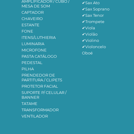
AMPLIFICADOR / CUBO /
✔Sax Ato
MESA DE SOM
✔Sax Soprano
CAPTADOR
✔Sax Tenor
CHAVEIRO
✔Trompete
ESTANTE
✔Viola
FONE
✔Violão
ITENS/LUTHIERIA
✔Violino
LUMINARIA
✔Violoncelo
MICROFONE
Oboé
PASTA CATÁLOGO
PEDESTAL
PILHA
PRENDEDOR DE
PARTITURA / CLIPETS
PROTETOR FACIAL
SUPORTE P/ CELULAR /
BANNER
TATAME
TRANSFORMADOR
VENTILADOR