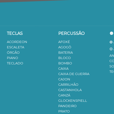
TECLAS
PERCUSSÃO

ACORDEON
AFOXÉ
🟢
ESCALETA
AGOGÔ
🟡
ÓRGÃO
BATERIA
AN
PIANO
BLOCO
C
TECLADO
BOMBO
S
CAIXA
TE
CAIXA DE GUERRA
CAJON
CARRILHÃO
CASTANHOLA
GANZÁ
GLOCKENSPIELL
PANDEIRO
PRATO