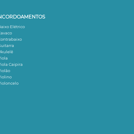
NCORDOAMENTOS
aixo Elétrico
avaco
ontrabaixo
uitarra
kulelê
iola
iola Caipira
iolão
iolino
ioloncelo