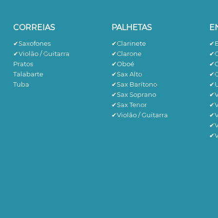
CORREIAS
PALHETAS
E
✔Saxofones
✔Clarinete
✔B
✔Violão / Guitarra
✔Clarone
✔C
Pratos
✔Oboé
✔C
Talabarte
✔Sax Alto
✔G
Tuba
✔Sax Barítono
✔U
✔Sax Soprano
✔V
✔Sax Tenor
✔V
✔Violão / Guitarra
✔V
✔V
✔V