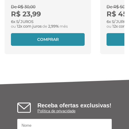
De R$ 30,00
De R$ 50,0
R$ 23,99
R$ 45
6x S/ JUROS
6x S/ JUROS
ou
12x com juros
de
2,99%
mês
ou
12x com 
COMPRAR
Receba ofertas exclusivas!
Política de privacidade