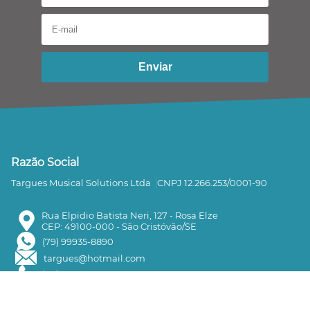
Enviar
Razão Social
Targues Musical Solutions Ltda
CNPJ 12.266.253/0001-90
Rua Elpidio Batista Neri, 127 - Rosa Elze
CEP: 49100-000 - São Cristóvão/SE
(79) 99935-8890
targues@hotmail.com
(79) 3257-3644